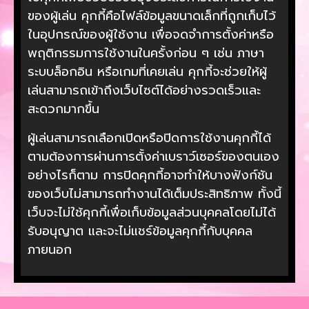
ของผู้เล่น คุกกี้คือไฟล์ข้อมูลขนาดเล็กที่ถูกเก็บไว้
ในอุปกรณ์ของผู้ใช้งาน เพื่อจดจำการตั้งค่าหรือ
พฤติกรรมการใช้งานในครั้งก่อน ๆ เช่น ภาษา
ระบบล็อกอิน หรือเกมที่เคยเล่น คุกกี้จะช่วยให้ผู้
เล่นสามารถเข้าถึงเว็บไซต์ได้อย่างรวดเร็วและ
สะดวกมากขึ้น
ผู้เล่นสามารถเลือกเปิดหรือปิดการใช้งานคุกกี้ได้
ตามต้องการผ่านการตั้งค่าเบราว์เซอร์ของตนเอง
อย่างไรก็ตาม การปิดคุกกี้อาจทำให้บางฟังก์ชัน
ของเว็บไม่สามารถทำงานได้เต็มประสิทธิภาพ ทั้งนี้
เว็บจะไม่ใช้คุกกี้เพื่อเก็บข้อมูลส่วนบุคคลโดยไม่ได้
รับอนุญาต และจะไม่แชร์ข้อมูลคุกกี้กับบุคคล
ภายนอก